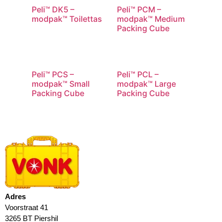
Peli™ DK5 –
Peli™ PCM –
modpak™ Toilettas
modpak™ Medium
Packing Cube
Peli™ PCS –
Peli™ PCL –
modpak™ Small
modpak™ Large
Packing Cube
Packing Cube
Adres
Voorstraat 41
3265 BT Piershil