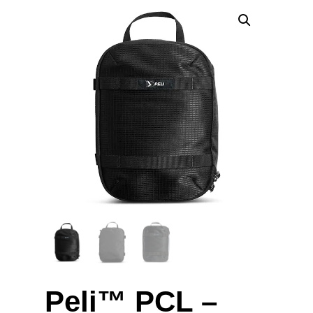
Peli™ PCL –