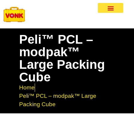
Peli™ PCL –
modpak™
Large Packing
Cube
Home
Peli™ PCL – modpak™ Large
Packing Cube