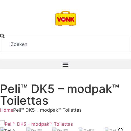
Peli™ DK5 – modpak™
Toilettas
Home
Peli™ DK5 – modpak™ Toilettas