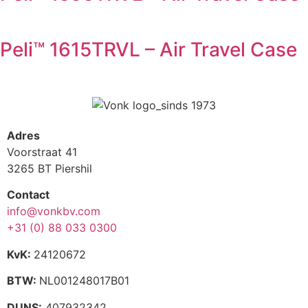
Peli™ 1615TRVL – Air Travel Case
Adres
Voorstraat 41
3265 BT Piershil
Contact
info@vonkbv.com
+31 (0) 88 033 0300
KvK:
24120672
BTW:
NL001248017B01
DUNS:
407932342