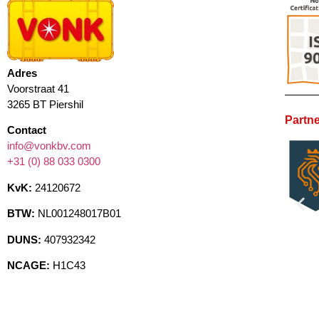
Adres
Voorstraat 41
3265 BT Piershil
Partne
Contact
info@vonkbv.com
+31 (0) 88 033 0300
KvK:
24120672
BTW:
NL001248017B01
DUNS:
407932342
NCAGE:
H1C43