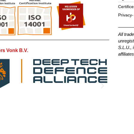
Certific
Privacy-
All trad
unregist
S.L.U., 
rs Vonk B.V.
affiliates