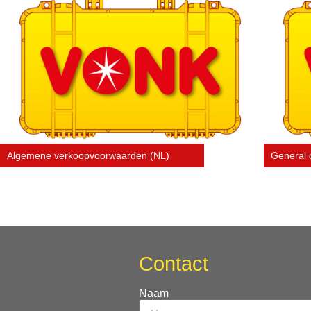
Algemene verkoopvoorwaarden (NL)
General 
Contact
Naam