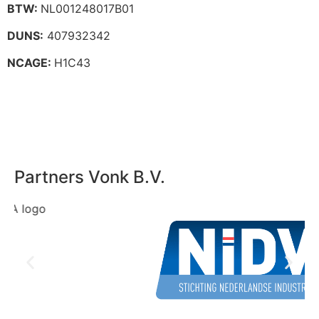
BTW:
NL001248017B01
DUNS:
407932342
NCAGE:
H1C43
Partners Vonk B.V.