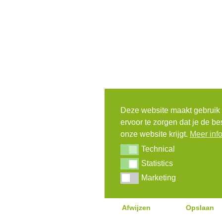
Deze website maakt gebruik
ervoor te zorgen dat je de be
onze website krijgt.
Meer inf
Technical
Technical
Statistics
Statistics
Marketing
Marketing
Afwijzen
Opslaan