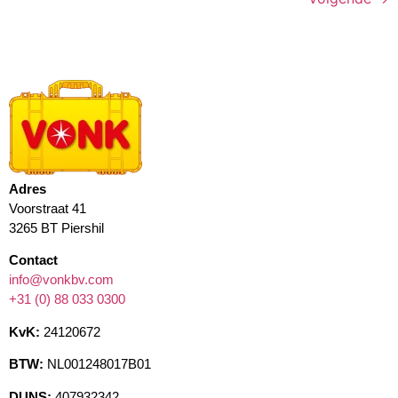
Adres
Voorstraat 41
3265 BT Piershil
Contact
info@vonkbv.com
+31 (0) 88 033 0300
KvK:
24120672
BTW:
NL001248017B01
DUNS:
407932342