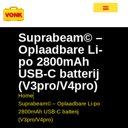
Suprabeam© –
Oplaadbare Li-
po 2800mAh
USB-C batterij
(V3pro/V4pro)
Home
Suprabeam© – Oplaadbare Li-po
2800mAh USB-C batterij
(V3pro/V4pro)