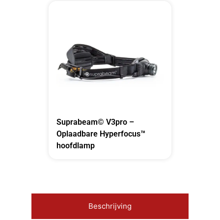
Suprabeam© V3pro –
Oplaadbare Hyperfocus™
hoofdlamp
Beschrijving