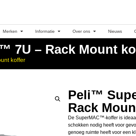
Merken
Informatie
Over ons
Nieuws
 7U – Rack Mount kof
nt koffer
Peli™ Sup
Rack Mount
De SuperMAC™-koffer is ideaal
schokken nodig heeft voor gevoe
genoeg ruimte heeft voor een kl