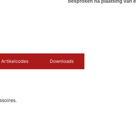
besproken na plaatsing van e
Artikelcodes
Downloads
ssoires.