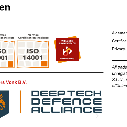
ten
Algemen
Certific
Privacy-
All trad
unregist
S.L.U., 
rs Vonk B.V.
affiliates