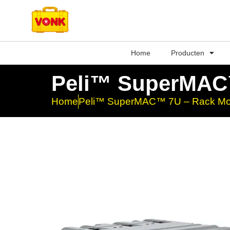
Home
Producten
Peli™ SuperMAC™
Home
Peli™ SuperMAC™ 7U – Rack Mou