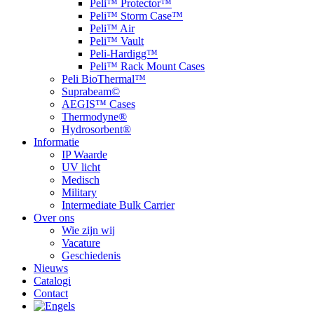
Peli™ Protector™
Peli™ Storm Case™
Peli™ Air
Peli™ Vault
Peli-Hardigg™
Peli™ Rack Mount Cases
Peli BioThermal™
Suprabeam©
AEGIS™ Cases
Thermodyne®
Hydrosorbent®
Informatie
IP Waarde
UV licht
Medisch
Military
Intermediate Bulk Carrier
Over ons
Wie zijn wij
Vacature
Geschiedenis
Nieuws
Catalogi
Contact