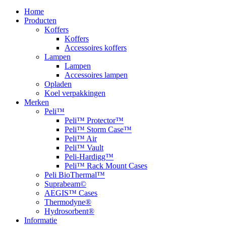
Home
Producten
Koffers
Koffers
Accessoires koffers
Lampen
Lampen
Accessoires lampen
Opladen
Koel verpakkingen
Merken
Peli™
Peli™ Protector™
Peli™ Storm Case™
Peli™ Air
Peli™ Vault
Peli-Hardigg™
Peli™ Rack Mount Cases
Peli BioThermal™
Suprabeam©
AEGIS™ Cases
Thermodyne®
Hydrosorbent®
Informatie