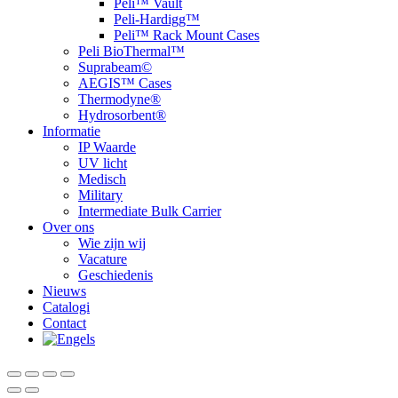
Peli™ Vault
Peli-Hardigg™
Peli™ Rack Mount Cases
Peli BioThermal™
Suprabeam©
AEGIS™ Cases
Thermodyne®
Hydrosorbent®
Informatie
IP Waarde
UV licht
Medisch
Military
Intermediate Bulk Carrier
Over ons
Wie zijn wij
Vacature
Geschiedenis
Nieuws
Catalogi
Contact