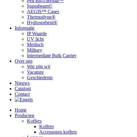
Peli BioThermal™
Suprabeam©
AEGIS™ Cases
Thermodyne®
Hydrosorbent®
Informatie
IP Waarde
UV licht
Medisch
Military
Intermediate Bulk Carrier
Over ons
Wie zijn wij
Vacature
Geschiedenis
Nieuws
Catalogi
Contact
Home
Producten
Koffers
Koffers
Accessoires koffers