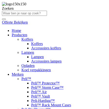
Ga
naar
Zoeken
de
inhoud
Offerte Bekijken
Home
Producten
Koffers
Koffers
Accessoires koffers
Lampen
Lampen
Accessoires lampen
Opladen
Koel verpakkingen
Merken
Peli™
Peli™ Protector™
Peli™ Storm Case™
Peli™ Air
Peli™ Vault
Peli-Hardigg™
Peli™ Rack Mount Cases