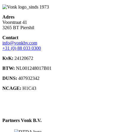
Adres
Voorstraat 41
3265 BT Piershil
Contact
info@vonkbv.com
+31 (0) 88 033 0300
KvK:
24120672
BTW:
NL001248017B01
DUNS:
407932342
NCAGE:
H1C43
Partners Vonk B.V.