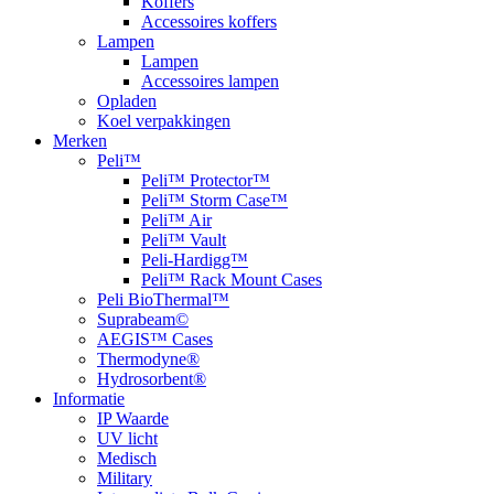
Koffers
Accessoires koffers
Lampen
Lampen
Accessoires lampen
Opladen
Koel verpakkingen
Merken
Peli™
Peli™ Protector™
Peli™ Storm Case™
Peli™ Air
Peli™ Vault
Peli-Hardigg™
Peli™ Rack Mount Cases
Peli BioThermal™
Suprabeam©
AEGIS™ Cases
Thermodyne®
Hydrosorbent®
Informatie
IP Waarde
UV licht
Medisch
Military