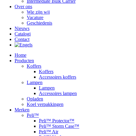
Intermediate Bulk Carrier
Over ons
Wie zijn wij
Vacature
Geschiedenis
Nieuws
Catalogi
Contact
Home
Producten
Koffers
Koffers
Accessoires koffers
Lampen
Lampen
Accessoires lampen
Opladen
Koel verpakkingen
Merken
Peli™
Peli™ Protector™
Peli™ Storm Case™
Peli™ Air