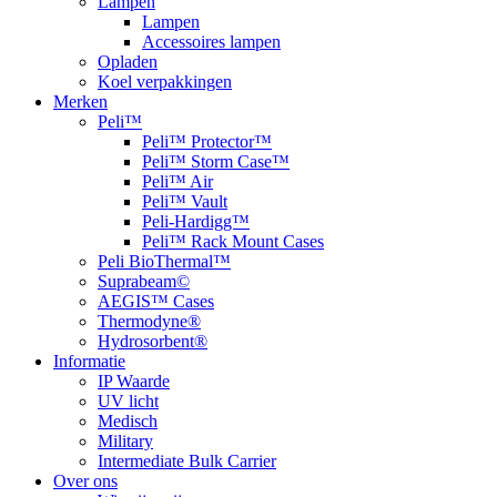
Lampen
Lampen
Accessoires lampen
Opladen
Koel verpakkingen
Merken
Peli™
Peli™ Protector™
Peli™ Storm Case™
Peli™ Air
Peli™ Vault
Peli-Hardigg™
Peli™ Rack Mount Cases
Peli BioThermal™
Suprabeam©
AEGIS™ Cases
Thermodyne®
Hydrosorbent®
Informatie
IP Waarde
UV licht
Medisch
Military
Intermediate Bulk Carrier
Over ons