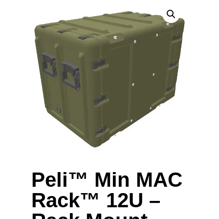
Peli™ Min MAC
Rack™ 12U –