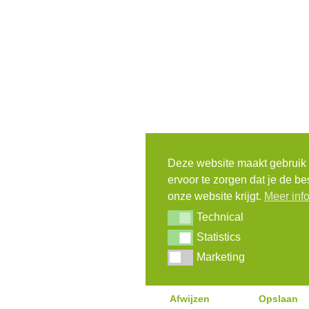
Deze website maakt gebruik
ervoor te zorgen dat je de be
onze website krijgt.
Meer inf
Technical
Technical
Statistics
Statistics
Marketing
Marketing
Afwijzen
Opslaan