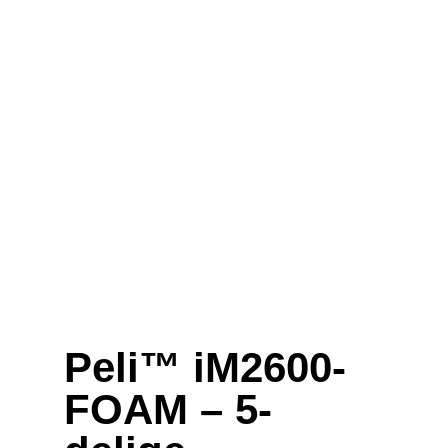
Peli™ iM2600-
FOAM – 5-