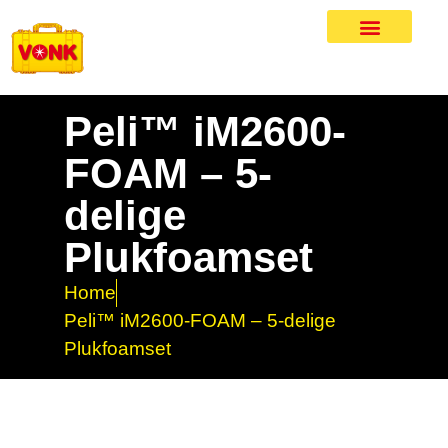
Peli™ iM2600-
FOAM – 5-
delige
Plukfoamset
Home
Peli™ iM2600-FOAM – 5-delige
Plukfoamset