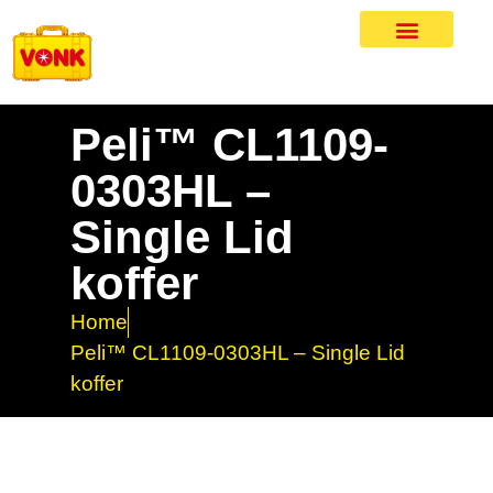
Peli™ CL1109-
0303HL –
Single Lid
koffer
Home
Peli™ CL1109-0303HL – Single Lid
koffer