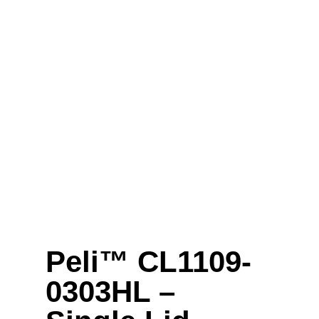
Peli™ CL1109-
0303HL –