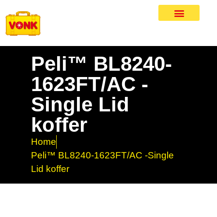
Peli™ BL8240-
1623FT/AC -
Single Lid
koffer
Home
Peli™ BL8240-1623FT/AC -Single
Lid koffer