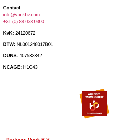
Contact
info@vonkbv.com
+31 (0) 88 033 0300
KvK:
24120672
BTW:
NL001248017B01
DUNS:
407932342
NCAGE:
H1C43
Partners Vonk B.V.