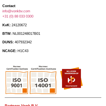
Contact
info@vonkbv.com
+31 (0) 88 033 0300
KvK:
24120672
BTW:
NL001248017B01
DUNS:
407932342
NCAGE:
H1C43
Partners Vonk B.V.