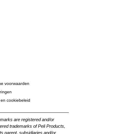
e voorwaarden
eringen
 en cookiebeleid
emarks are registered and/or
ered trademarks of Peli Products,
its parent, subsidiaries and/or