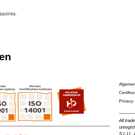
ssoires.
ten
Algemen
Certific
Privacy-
All trad
unregist
S.L.U., 