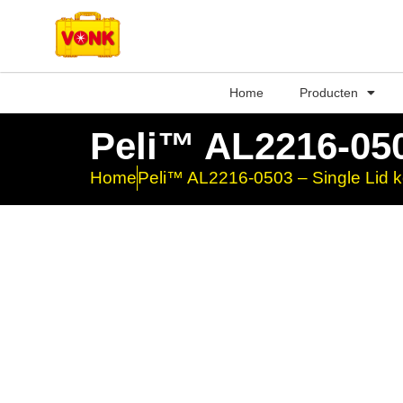
Home
Producten
Peli™ AL2216-050
Home
Peli™ AL2216-0503 – Single Lid k