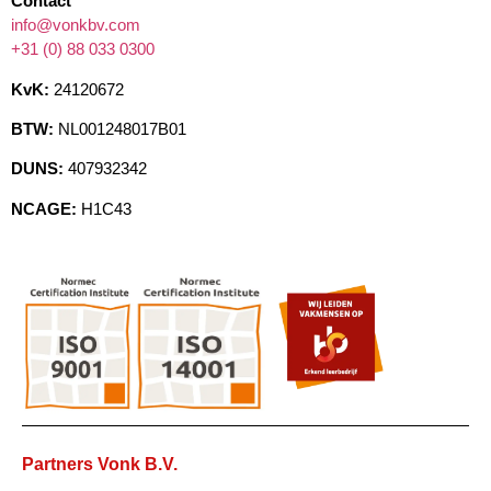
Contact
info@vonkbv.com
+31 (0) 88 033 0300
KvK:
24120672
BTW:
NL001248017B01
DUNS:
407932342
NCAGE:
H1C43
Partners Vonk B.V.