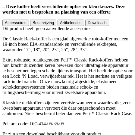
– Deze koffer heeft verschillende opties en kleurkeuzes. Deze
worden met u besproken na plaatsing van een offerte
Accessoires
Beschrijving
Artikelcodes
Downloads
Dit product heeft geen aanvullende accessoires.
De Classic Rack-koffer is een glad afgewerkte roto-koffer met een
19-inch breed EIA-standaardrek en verschillende rekdieptes,
waaronder 17″, 18″, 20″, 23″, 25″, 28″, 33″.
Extra robuuste, rotatiegegoten Peli™ Classic Rack-koffers hebben
hun kracht duizenden keren bewezen door ultrafragiele apparatuur
te beschermen tegen schade tijdens transport. Het heeft de optie voor
een Lock ‘N Load, verwijderbaar rek. Het is het sterkste en veiligste
rack in de branche. Onze nauwkeurig afgestelde, elastomeer
schokdempersystemen bieden maximale schok- en
trillingsbescherming voor uiterst kwetsbare apparatuur.
Klassieke rackkoffers zijn een vereiste wanneer u waardevolle, zeer
kwetsbare apparatuur vervoert die daar ongeschonden moet
aankomen. Niets beschermt beter dan een Peli™ Classic Rack Case.
Peli art. code: DE2414-05/35/05
Er zijn geen download beschikbaar voor dit product.