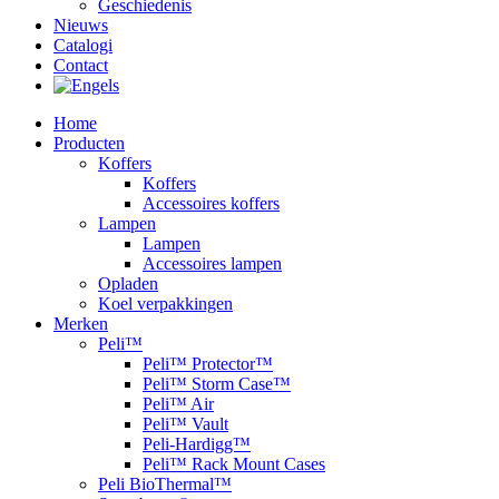
Geschiedenis
Nieuws
Catalogi
Contact
Home
Producten
Koffers
Koffers
Accessoires koffers
Lampen
Lampen
Accessoires lampen
Opladen
Koel verpakkingen
Merken
Peli™
Peli™ Protector™
Peli™ Storm Case™
Peli™ Air
Peli™ Vault
Peli-Hardigg™
Peli™ Rack Mount Cases
Peli BioThermal™