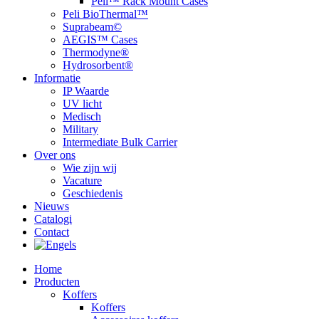
Peli™ Rack Mount Cases
Peli BioThermal™
Suprabeam©
AEGIS™ Cases
Thermodyne®
Hydrosorbent®
Informatie
IP Waarde
UV licht
Medisch
Military
Intermediate Bulk Carrier
Over ons
Wie zijn wij
Vacature
Geschiedenis
Nieuws
Catalogi
Contact
Home
Producten
Koffers
Koffers