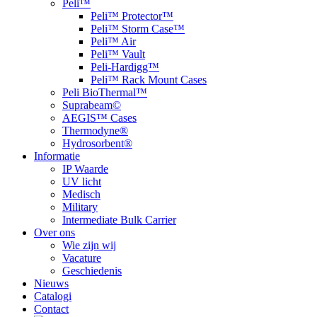
Peli™
Peli™ Protector™
Peli™ Storm Case™
Peli™ Air
Peli™ Vault
Peli-Hardigg™
Peli™ Rack Mount Cases
Peli BioThermal™
Suprabeam©
AEGIS™ Cases
Thermodyne®
Hydrosorbent®
Informatie
IP Waarde
UV licht
Medisch
Military
Intermediate Bulk Carrier
Over ons
Wie zijn wij
Vacature
Geschiedenis
Nieuws
Catalogi
Contact