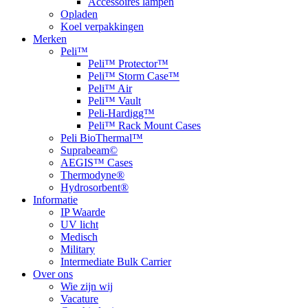
Accessoires lampen
Opladen
Koel verpakkingen
Merken
Peli™
Peli™ Protector™
Peli™ Storm Case™
Peli™ Air
Peli™ Vault
Peli-Hardigg™
Peli™ Rack Mount Cases
Peli BioThermal™
Suprabeam©
AEGIS™ Cases
Thermodyne®
Hydrosorbent®
Informatie
IP Waarde
UV licht
Medisch
Military
Intermediate Bulk Carrier
Over ons
Wie zijn wij
Vacature