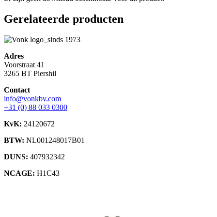
Gerelateerde producten
Adres
Voorstraat 41
3265 BT Piershil
Contact
info@vonkbv.com
+31 (0) 88 033 0300
KvK:
24120672
BTW:
NL001248017B01
DUNS:
407932342
NCAGE:
H1C43