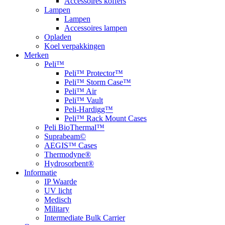
Accessoires koffers
Lampen
Lampen
Accessoires lampen
Opladen
Koel verpakkingen
Merken
Peli™
Peli™ Protector™
Peli™ Storm Case™
Peli™ Air
Peli™ Vault
Peli-Hardigg™
Peli™ Rack Mount Cases
Peli BioThermal™
Suprabeam©
AEGIS™ Cases
Thermodyne®
Hydrosorbent®
Informatie
IP Waarde
UV licht
Medisch
Military
Intermediate Bulk Carrier