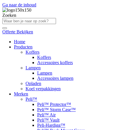
Ga naar de inhoud
Zoeken
Offerte Bekijken
Home
Producten
Koffers
Koffers
Accessoires koffers
Lampen
Lampen
Accessoires lampen
Opladen
Koel verpakkingen
Merken
Peli™
Peli™ Protector™
Peli™ Storm Case™
Peli™ Air
Peli™ Vault
Peli-Hardigg™