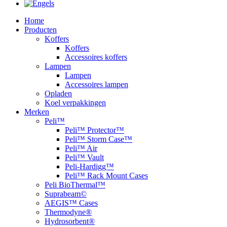
Home
Producten
Koffers
Koffers
Accessoires koffers
Lampen
Lampen
Accessoires lampen
Opladen
Koel verpakkingen
Merken
Peli™
Peli™ Protector™
Peli™ Storm Case™
Peli™ Air
Peli™ Vault
Peli-Hardigg™
Peli™ Rack Mount Cases
Peli BioThermal™
Suprabeam©
AEGIS™ Cases
Thermodyne®
Hydrosorbent®