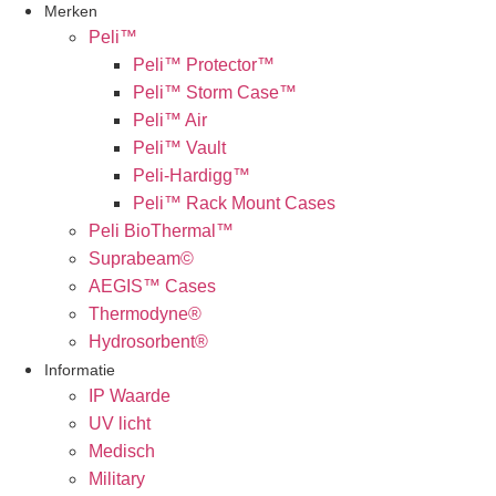
Merken
Peli™
Peli™ Protector™
Peli™ Storm Case™
Peli™ Air
Peli™ Vault
Peli-Hardigg™
Peli™ Rack Mount Cases
Peli BioThermal™
Suprabeam©
AEGIS™ Cases
Thermodyne®
Hydrosorbent®
Informatie
IP Waarde
UV licht
Medisch
Military