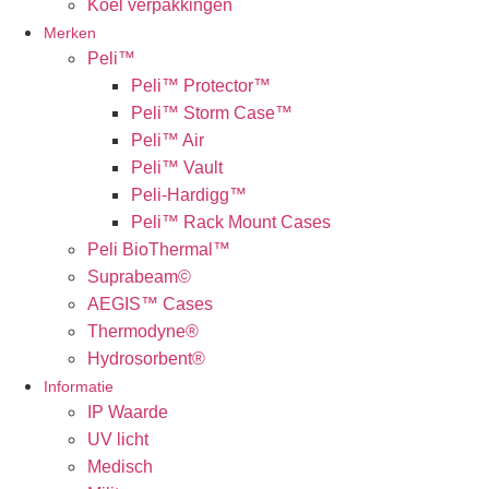
Koel verpakkingen
Merken
Peli™
Peli™ Protector™
Peli™ Storm Case™
Peli™ Air
Peli™ Vault
Peli-Hardigg™
Peli™ Rack Mount Cases
Peli BioThermal™
Suprabeam©
AEGIS™ Cases
Thermodyne®
Hydrosorbent®
Informatie
IP Waarde
UV licht
Medisch