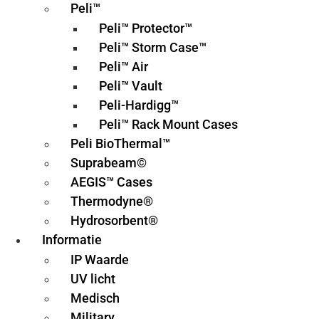
Peli™
Peli™ Protector™
Peli™ Storm Case™
Peli™ Air
Peli™ Vault
Peli-Hardigg™
Peli™ Rack Mount Cases
Peli BioThermal™
Suprabeam©
AEGIS™ Cases
Thermodyne®
Hydrosorbent®
Informatie
IP Waarde
UV licht
Medisch
Military