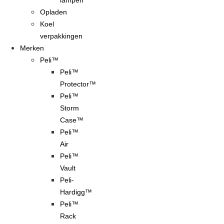
lampen
Opladen
Koel
verpakkingen
Merken
Peli™
Peli™
Protector™
Peli™
Storm
Case™
Peli™
Air
Peli™
Vault
Peli-
Hardigg™
Peli™
Rack