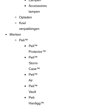
Lampen
Accessoires
lampen
Opladen
Koel
verpakkingen
Merken
Peli™
Peli™
Protector™
Peli™
Storm
Case™
Peli™
Air
Peli™
Vault
Peli-
Hardigg™