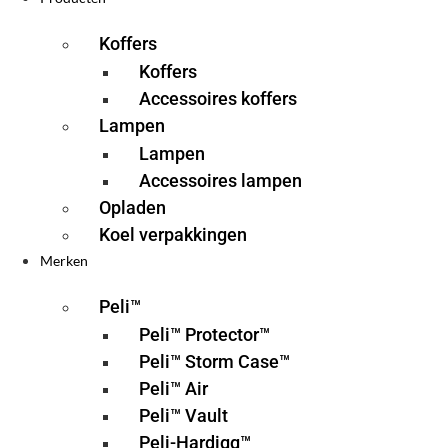
Koffers
Koffers
Accessoires koffers
Lampen
Lampen
Accessoires lampen
Opladen
Koel verpakkingen
Merken
Peli™
Peli™ Protector™
Peli™ Storm Case™
Peli™ Air
Peli™ Vault
Peli-Hardigg™