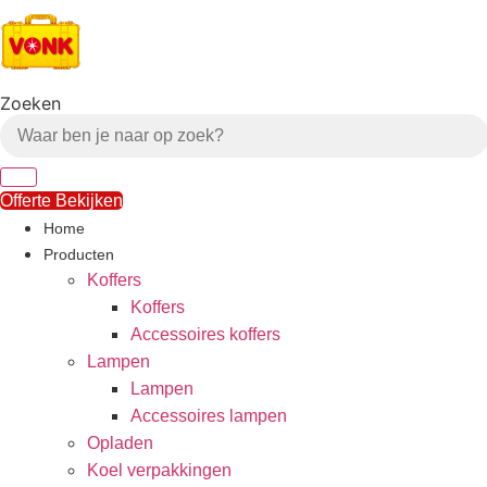
Ga
naar
de
inhoud
Zoeken
Offerte Bekijken
Home
Producten
Koffers
Koffers
Accessoires koffers
Lampen
Lampen
Accessoires lampen
Opladen
Koel verpakkingen