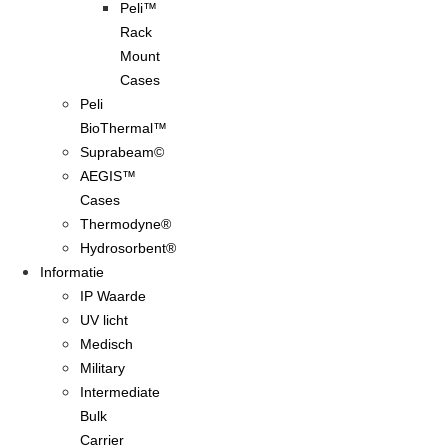
Peli™
Rack
Mount
Cases
Peli
BioThermal™
Suprabeam©
AEGIS™
Cases
Thermodyne®
Hydrosorbent®
Informatie
IP Waarde
UV licht
Medisch
Military
Intermediate
Bulk
Carrier