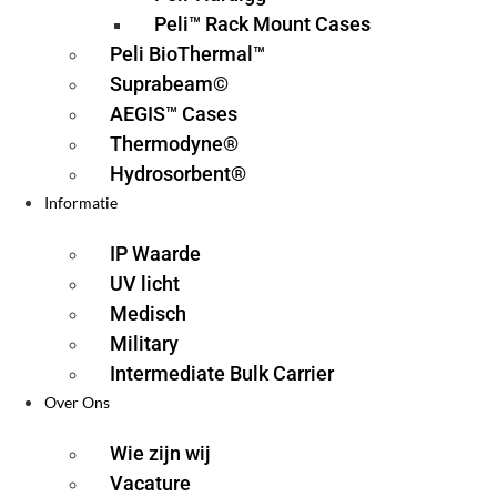
Peli™ Rack Mount Cases
Peli BioThermal™
Suprabeam©
AEGIS™ Cases
Thermodyne®
Hydrosorbent®
Informatie
IP Waarde
UV licht
Medisch
Military
Intermediate Bulk Carrier
Over Ons
Wie zijn wij
Vacature