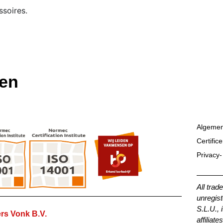
ssoires.
ten
Algemen
Certific
Privacy-
All trad
unregist
S.L.U., 
rs Vonk B.V.
affiliates