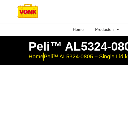
Home
Producten
Peli™ AL5324-080
Home
Peli™ AL5324-0805 – Single Lid k