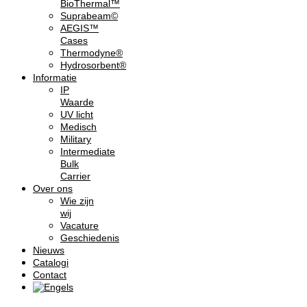
BioThermal™
Suprabeam©
AEGIS™
Cases
Thermodyne®
Hydrosorbent®
Informatie
IP
Waarde
UV licht
Medisch
Military
Intermediate
Bulk
Carrier
Over ons
Wie zijn
wij
Vacature
Geschiedenis
Nieuws
Catalogi
Contact