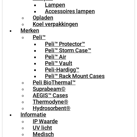
Lampen
Accessoires lampen
Opladen
Koel verpakkingen
Merken
Peli™
Peli™ Protector™
Peli™ Storm Case™
Peli™ Air
Peli™ Vault
Peli-Hardigg™
Peli™ Rack Mount Cases
Peli BioThermal™
Suprabeam©
AEGIS™ Cases
Thermodyne®
Hydrosorbent®
Informatie
IP Waarde
UV licht
Medisch