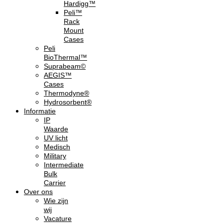
Hardigg™
Peli™
Rack
Mount
Cases
Peli
BioThermal™
Suprabeam©
AEGIS™
Cases
Thermodyne®
Hydrosorbent®
Informatie
IP
Waarde
UV licht
Medisch
Military
Intermediate
Bulk
Carrier
Over ons
Wie zijn
wij
Vacature