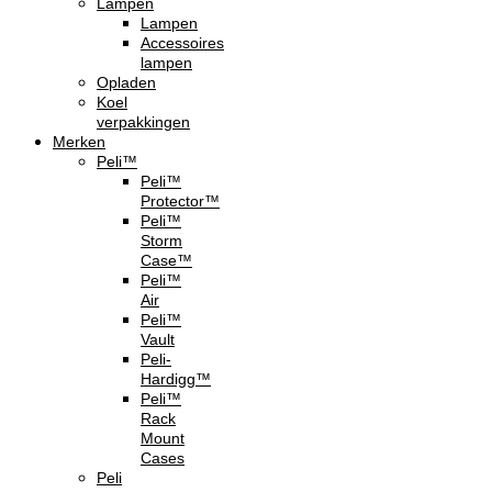
Lampen
Lampen
Accessoires
lampen
Opladen
Koel
verpakkingen
Merken
Peli™
Peli™
Protector™
Peli™
Storm
Case™
Peli™
Air
Peli™
Vault
Peli-
Hardigg™
Peli™
Rack
Mount
Cases
Peli