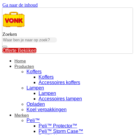
Ga naar de inhoud
Zoeken
Offerte Bekijken
Home
Producten
Koffers
Koffers
Accessoires koffers
Lampen
Lampen
Accessoires lampen
Opladen
Koel verpakkingen
Merken
Peli™
Peli™ Protector™
Peli™ Storm Case™