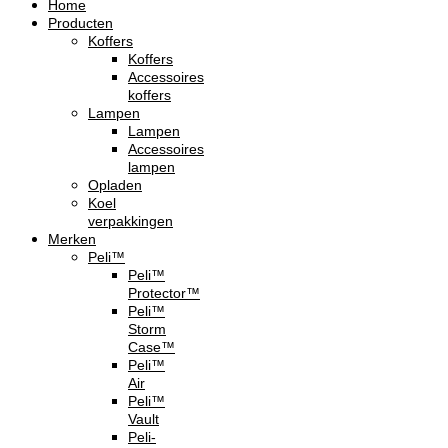
Home
Producten
Koffers
Koffers
Accessoires
koffers
Lampen
Lampen
Accessoires
lampen
Opladen
Koel
verpakkingen
Merken
Peli™
Peli™
Protector™
Peli™
Storm
Case™
Peli™
Air
Peli™
Vault
Peli-