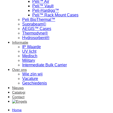
Peli™ Air
Peli™ Vault
Peli-Hardigg™
Peli™ Rack Mount Cases
Peli BioThermal™
Suprabeam©
AEGIS™ Cases
Thermodyne®
Hydrosorbent®
Informatie
IP Waarde
UV licht
Medisch
Military
Intermediate Bulk Carrier
Over ons
Wie zijn wij
Vacature
Geschiedenis
Nieuws
Catalogi
Contact
Home