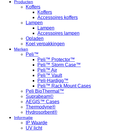
Producten
Koffers
Koffers
Accessoires koffers
Lampen
Lampen
Accessoires lampen
Opladen
Koel verpakkingen
Merken
Peli™
Peli™ Protector™
Peli™ Storm Case™
Peli™ Air
Peli™ Vault
Peli-Hardigg™
Peli™ Rack Mount Cases
Peli BioThermal™
Suprabeam©
AEGIS™ Cases
Thermodyne®
Hydrosorbent®
Informatie
IP Waarde
UV licht