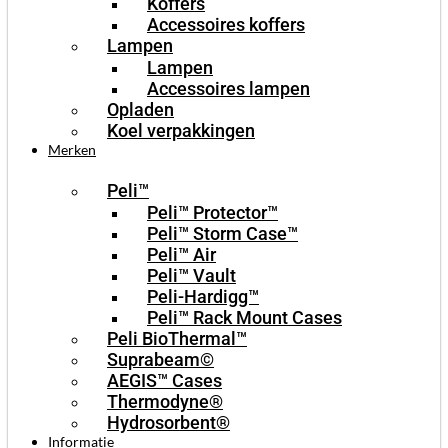
Koffers
Accessoires koffers
Lampen
Lampen
Accessoires lampen
Opladen
Koel verpakkingen
Merken
Peli™
Peli™ Protector™
Peli™ Storm Case™
Peli™ Air
Peli™ Vault
Peli-Hardigg™
Peli™ Rack Mount Cases
Peli BioThermal™
Suprabeam©
AEGIS™ Cases
Thermodyne®
Hydrosorbent®
Informatie