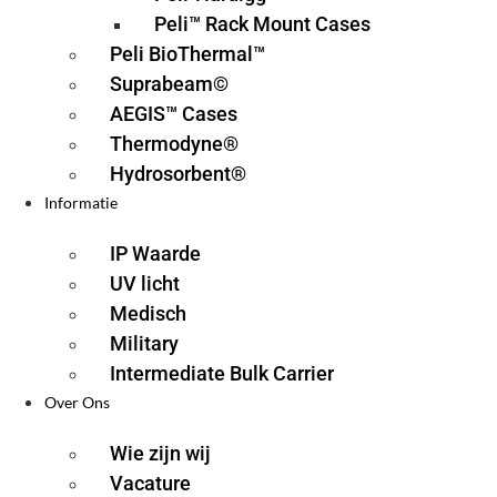
Peli™ Rack Mount Cases
Peli BioThermal™
Suprabeam©
AEGIS™ Cases
Thermodyne®
Hydrosorbent®
Informatie
IP Waarde
UV licht
Medisch
Military
Intermediate Bulk Carrier
Over Ons
Wie zijn wij
Vacature