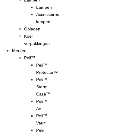
Lampen
Lampen
Accessoires
lampen
Opladen
Koel
verpakkingen
Merken
Peli™
Peli™
Protector™
Peli™
Storm
Case™
Peli™
Air
Peli™
Vault
Peli-