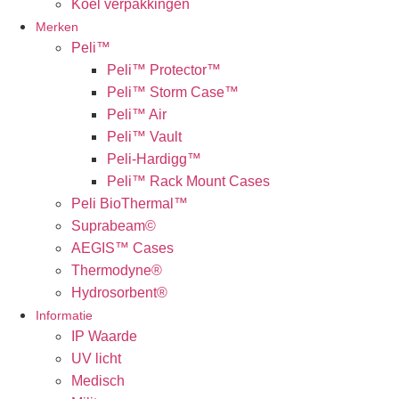
Koel verpakkingen
Merken
Peli™
Peli™ Protector™
Peli™ Storm Case™
Peli™ Air
Peli™ Vault
Peli-Hardigg™
Peli™ Rack Mount Cases
Peli BioThermal™
Suprabeam©
AEGIS™ Cases
Thermodyne®
Hydrosorbent®
Informatie
IP Waarde
UV licht
Medisch