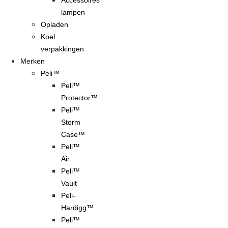
Accessoires
lampen
Opladen
Koel
verpakkingen
Merken
Peli™
Peli™
Protector™
Peli™
Storm
Case™
Peli™
Air
Peli™
Vault
Peli-
Hardigg™
Peli™