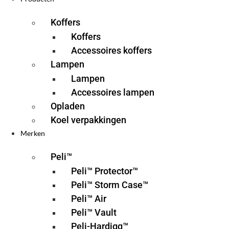
Koffers
Koffers
Accessoires koffers
Lampen
Lampen
Accessoires lampen
Opladen
Koel verpakkingen
Merken
Peli™
Peli™ Protector™
Peli™ Storm Case™
Peli™ Air
Peli™ Vault
Peli-Hardigg™