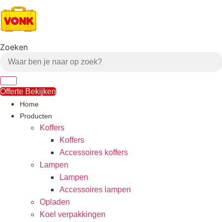
Ga
naar
de
inhoud
Zoeken
Offerte Bekijken
Home
Producten
Koffers
Koffers
Accessoires koffers
Lampen
Lampen
Accessoires lampen
Opladen
Koel verpakkingen