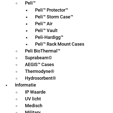
Peli™
Peli™ Protector™
Peli™ Storm Case™
Peli™ Air
Peli™ Vault
Peli-Hardigg™
Peli™ Rack Mount Cases
Peli BioThermal™
Suprabeam©
AEGIS™ Cases
Thermodyne®
Hydrosorbent®
Informatie
IP Waarde
UV licht
Medisch
Military