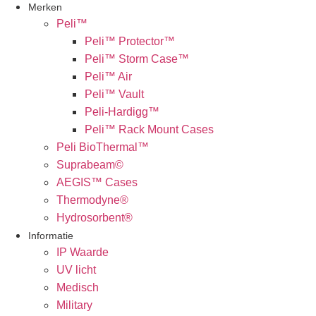
Merken
Peli™
Peli™ Protector™
Peli™ Storm Case™
Peli™ Air
Peli™ Vault
Peli-Hardigg™
Peli™ Rack Mount Cases
Peli BioThermal™
Suprabeam©
AEGIS™ Cases
Thermodyne®
Hydrosorbent®
Informatie
IP Waarde
UV licht
Medisch
Military