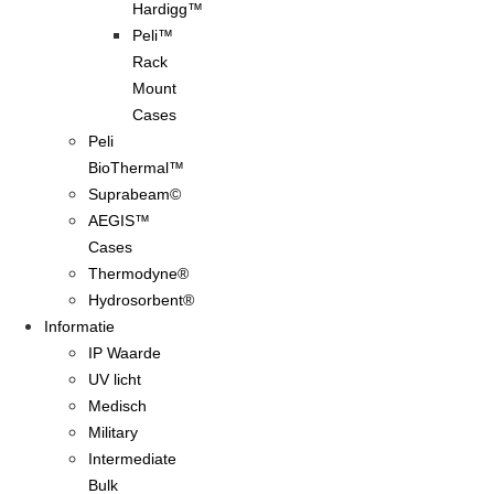
Hardigg™
Peli™
Rack
Mount
Cases
Peli
BioThermal™
Suprabeam©
AEGIS™
Cases
Thermodyne®
Hydrosorbent®
Informatie
IP Waarde
UV licht
Medisch
Military
Intermediate
Bulk