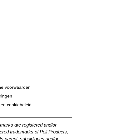
e voorwaarden
eringen
 en cookiebeleid
emarks are registered and/or
ered trademarks of Peli Products,
its parent, subsidiaries and/or