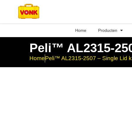
Home
Producten
Peli™ AL2315-250
Home
Peli™ AL2315-2507 – Single Lid k