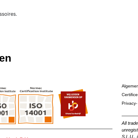
ssoires.
ten
Algemen
Certific
Privacy-
All trad
unregist
S.L.U., 