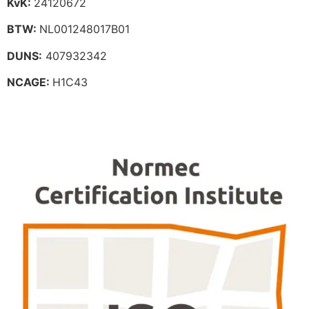
KvK:
24120672
BTW:
NL001248017B01
DUNS:
407932342
NCAGE:
H1C43