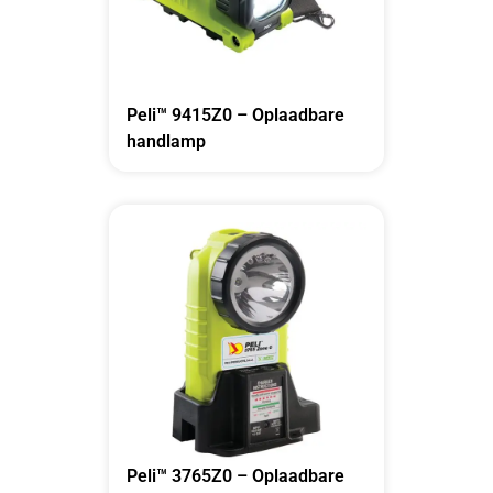
Peli™ 9415Z0 – Oplaadbare
handlamp
Peli™ 3765Z0 – Oplaadbare