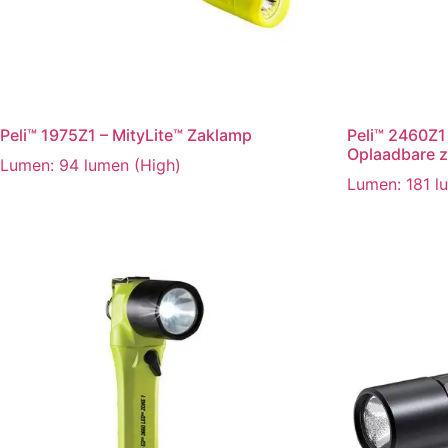
Peli™ 1975Z1 – MityLite™ Zaklamp
Peli™ 2460Z1 
Oplaadbare 
Lumen: 94 lumen (High)
Lumen: 181 l