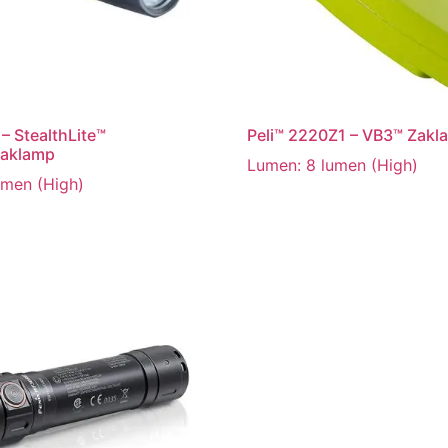
– StealthLite™
Peli™ 2220Z1 – VB3™ Zakl
zaklamp
Lumen: 8 lumen (High)
umen (High)