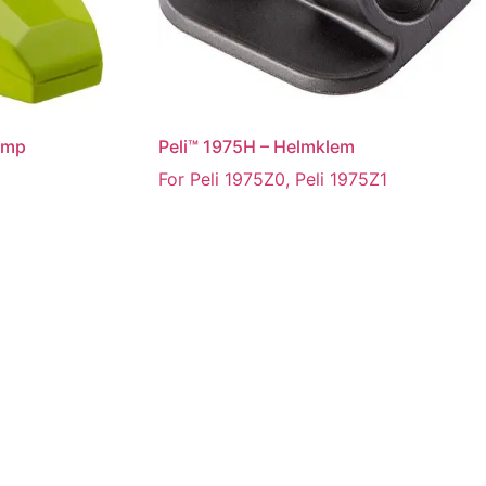
amp
Peli™ 1975H – Helmklem
For Peli 1975Z0, Peli 1975Z1